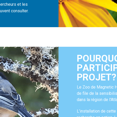
hercheurs et les
vent consulter.
P
O
U
R
Q
U
P
A
R
T
I
C
I
P
R
O
J
E
T
?
Le Zoo de Magnetic Hil
de file de la sensibili
dans la région de l’Atl
L’installation de cette