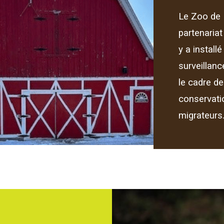
Le Zoo de 
partenaria
y a install
surveillan
le cadre de
conservati
migrateurs