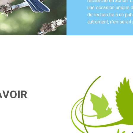
recherche en action. 
une occasion unique de
de recherche à un publ
autrement, n’en serait
A
V
O
I
R