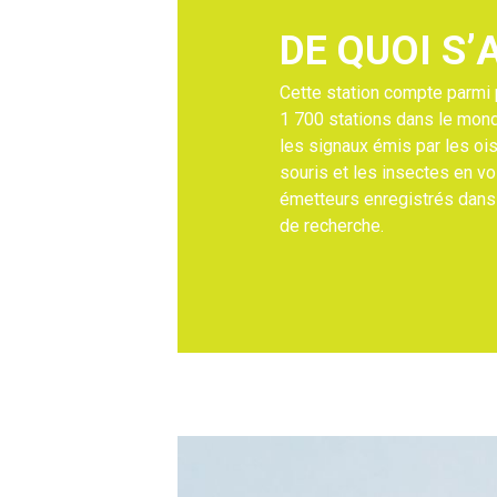
D
E
Q
U
O
I
S
’
Cette station compte parmi 
1 700 stations dans le mond
les signaux émis par les oi
souris et les insectes en vo
émetteurs enregistrés dans 
de recherche.