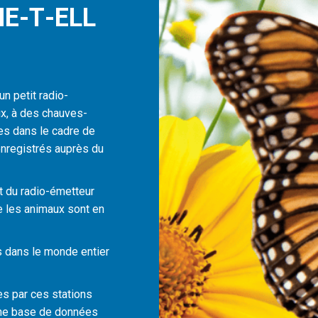
N
E
-
T
-
E
L
L
un petit radio-
x, à des chauves-
es dans le cadre de
enregistrés auprès du
 du radio-émetteur
 les animaux sont en
s dans le monde entier
es par ces stations
ne base de données