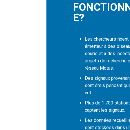
F
O
N
C
T
I
O
N
E
?
Les chercheurs fixent 
émetteur à des oiseau
souris et à des insect
projets de recherche 
réseau Motus.
Des signaux provenant
sont émis pendant que
vol.
Plus de 1 700 station
captent les signaux.
Les données recueilli
sont stockées dans u