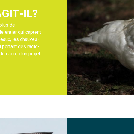
A
G
I
T
-
I
L
?
plus de
e entier qui captent
seaux, les chauves-
l portant des radio-
le cadre d’un projet