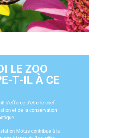
O
I
L
E
Z
O
O
P
E
-
T
-
I
L
À
C
E
l s’efforce d’être le chef
sation et de la conservation
antique.
 station Motus contribue à la