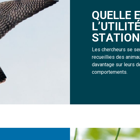
Q
U
E
L
L
E
L
’
U
T
I
L
I
T
S
T
A
T
I
O
N
Les chercheurs se se
recueillies des anima
davantage sur leurs d
comportements.