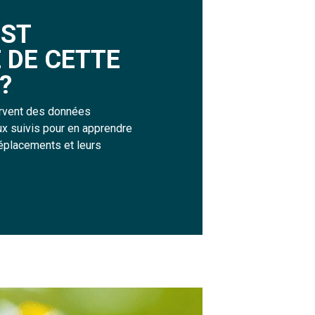
E
S
T
É
D
E
C
E
T
T
E
?
rvent des données
ux suivis pour en apprendre
éplacements et leurs