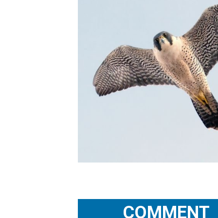
C
O
M
M
E
N
T