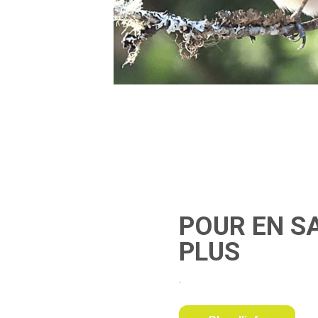
P
O
U
R
E
N
S
P
L
U
S
.