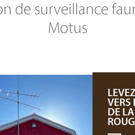
on de surveillance fa
Motus
LEVEZ
VERS
DE L
ROUG