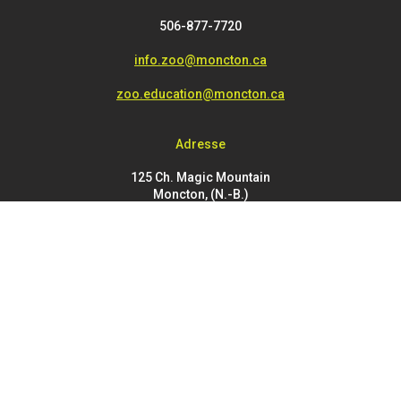
506-877-7720
info.zoo@moncton.ca
zoo.education@moncton.ca
Adresse
125 Ch. Magic Mountain
Moncton, (N.-B.)
E1G 4V7
FOOTER
Buy Tickets